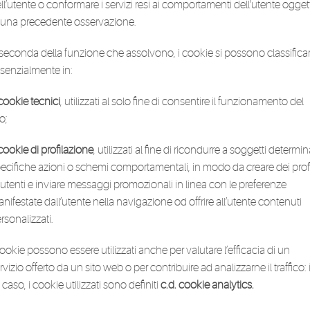
ll’utente o conformare i servizi resi ai comportamenti dell’utente ogget
 una precedente osservazione.
seconda della funzione che assolvono, i cookie si possono classifica
senzialmente in:
cookie tecnici
, utilizzati al solo fine di consentire il funzionamento del
to;
cookie di profilazione
, utilizzati al fine di ricondurre a soggetti determin
ecifiche azioni o schemi comportamentali, in modo da creare dei profi
 utenti e inviare messaggi promozionali in linea con le preferenze
nifestate dall’utente nella navigazione od offrire all’utente contenuti
rsonalizzati.
cookie possono essere utilizzati anche per valutare l’efficacia di un
rvizio offerto da un sito web o per contribuire ad analizzarne il traffico: 
l caso, i cookie utilizzati sono definiti
c.d. cookie analytics.