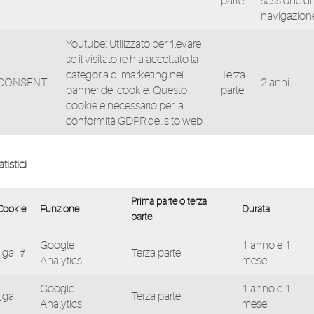
parte
sessione di
navigazion
Youtube: Utilizzato per rilevare
se il visitato re h a accettato la
categoria di marketing nel
Terza
CONSENT
2 anni
banner dei cookie. Questo
parte
cookie è necessario per la
conformità GDPR del sito web
atistici
Prima parte o terza
Cookie
Funzione
Durata
parte
Google
1 anno e 1
_ga_#
Terza parte
Analytics
mese
Google
1 anno e 1
_ga
Terza parte
Analytics
mese