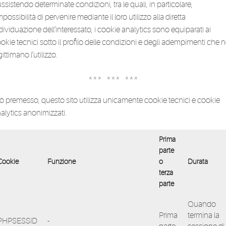
ssistendo determinate condizioni, tra le quali, in particolare,
impossibilità di pervenire mediante il loro utilizzo alla diretta
dividuazione dell’interessato, i cookie analytics sono equiparati ai
okie tecnici sotto il profilo delle condizioni e degli adempimenti che 
gittimano l’utilizzo.
*** *** ***
ò premesso, questo sito utilizza unicamente cookie tecnici e cookie
alytics anonimizzati.
Prima
parte
Cookie
Funzione
o
Durata
terza
parte
Quando
Prima
termina la
PHPSESSID
-