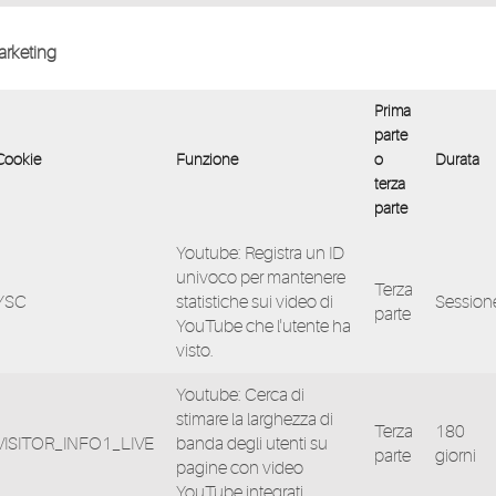
rketing
Prima
parte
Cookie
Funzione
o
Durata
terza
parte
Youtube: Registra un ID
univoco per mantenere
Terza
YSC
statistiche sui video di
Session
parte
YouTube che l'utente ha
visto.
Youtube: Cerca di
stimare la larghezza di
Terza
180
VISITOR_INFO1_LIVE
banda degli utenti su
parte
giorni
pagine con video
YouTube integrati.