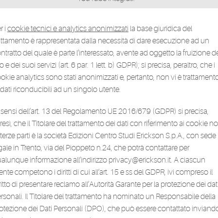
r i
cookie tecnici e analytics anonimizzati
la base giuridica del
attamento è rappresentata dalla necessità di dare esecuzione ad un
ntratto del quale è parte l’interessato, avente ad oggetto la fruizione d
to e dei suoi servizi (art. 6 par. 1 lett. b) GDPR); si precisa, peraltro, che i
okie analytics sono stati anonimizzati e, pertanto, non vi è trattament
 dati riconducibili ad un singolo utente.
 sensi dell’art. 13 del Regolamento UE 2016/679 (GDPR) si precisa,
tresì, che il Titolare del trattamento dei dati con riferimento ai cookie n
 terze parti è la società Edizioni Centro Studi Erickson S.p.A., con sede
gale in Trento, via del Pioppeto n.24, che potrà contattare per
alunque informazione all’indirizzo privacy@erickson.it. A ciascun
ente competono i diritti di cui all’art. 15 e ss del GDPR, ivi compreso il
ritto di presentare reclamo all’Autorità Garante per la protezione dei dat
rsonali. Il Titolare del trattamento ha nominato un Responsabile della
otezione dei Dati Personali (DPO), che può essere contattato inviand