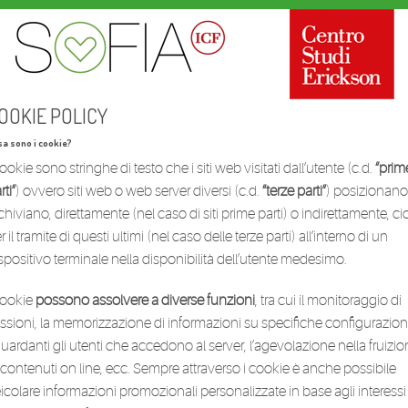
OOKIE POLICY
a sono i cookie?
cookie sono stringhe di testo che i siti web visitati dall’utente (c.d.
“prim
rti”
) ovvero siti web o web server diversi (c.d.
“terze parti”
) posizionano
chiviano, direttamente (nel caso di siti prime parti) o indirettamente, ci
r il tramite di questi ultimi (nel caso delle terze parti) all’interno di un
spositivo terminale nella disponibilità dell’utente medesimo.
cookie
possono assolvere a diverse funzioni
, tra cui il monitoraggio di
ssioni, la memorizzazione di informazioni su specifiche configurazion
guardanti gli utenti che accedono al server, l’agevolazione nella fruizi
 contenuti on line, ecc. Sempre attraverso i cookie è anche possibile
icolare informazioni promozionali personalizzate in base agli interessi